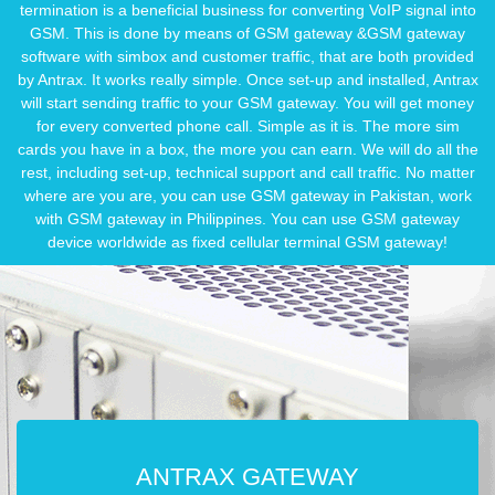
termination is a beneﬁcial business for converting VoIP signal into
GSM. This is done by means of GSM gateway &GSM gateway
software with simbox and customer trafﬁc, that are both provided
by Antrax. It works really simple. Once set-up and installed, Antrax
will start sending trafﬁc to your GSM gateway. You will get money
for every converted phone call. Simple as it is. The more sim
cards you have in a box, the more you can earn. We will do all the
rest, including set-up, technical support and call trafﬁc. No matter
where are you are, you can use GSM gateway in Pakistan, work
with GSM gateway in Philippines. You can use GSM gateway
device worldwide as fixed cellular terminal GSM gateway!
ANTRAX GATEWAY