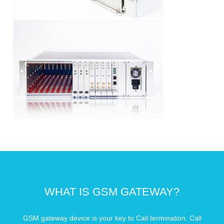
WHAT IS GSM GATEWAY?
GSM gateway device is your key to Call termination. Call