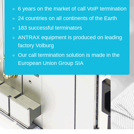
6 years on the market of call VoIP termination
24 countries on all continents of the Earth
183 successful terminators
ANTRAX equipment is produced on leading
factory Volburg
Our call termination solution is made in the
European Union Group SIA